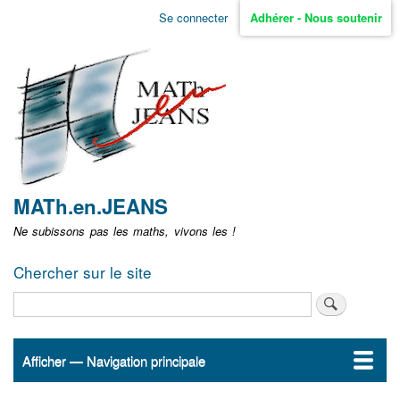
Aller
Se connecter
Adhérer - Nous soutenir
Menu
au
contenu
user
principal
non
identifié
MATh.en.JEANS
Ne subissons pas les maths, vivons les !
Chercher sur le site
Rechercher
Afficher — Navigation principale
Navigation