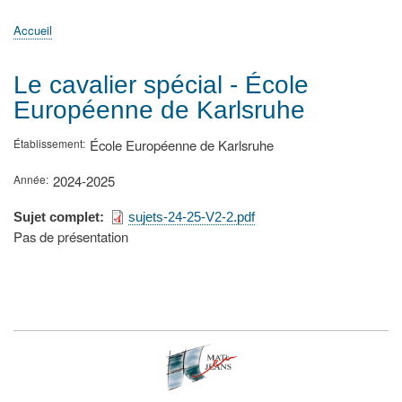
principale
Accueil
Actualités
MATh.en.JEANS ?
Régions et Ateliers
Créer, gérer un atelier
Sujets/Publications
Congrès
Accueil
Fil
d'Ariane
Le cavalier spécial - École
Européenne de Karlsruhe
Établissement
École Européenne de Karlsruhe
Année
2024-2025
Sujet complet
sujets-24-25-V2-2.pdf
Type
Pas de présentation
de
présentation
au
congrès