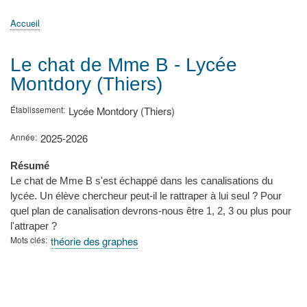
principale
Accueil
Actualités
MATh.en.JEANS ?
Régions et Ateliers
Créer, gérer un atelier
Sujets/Publications
Congrès
Accueil
Fil
d'Ariane
Le chat de Mme B - Lycée
Montdory (Thiers)
Établissement
Lycée Montdory (Thiers)
Année
2025-2026
Résumé
Le chat de Mme B s'est échappé dans les canalisations du
lycée. Un élève chercheur peut-il le rattraper à lui seul ? Pour
quel plan de canalisation devrons-nous être 1, 2, 3 ou plus pour
l'attraper ?
Mots clés
théorie des graphes