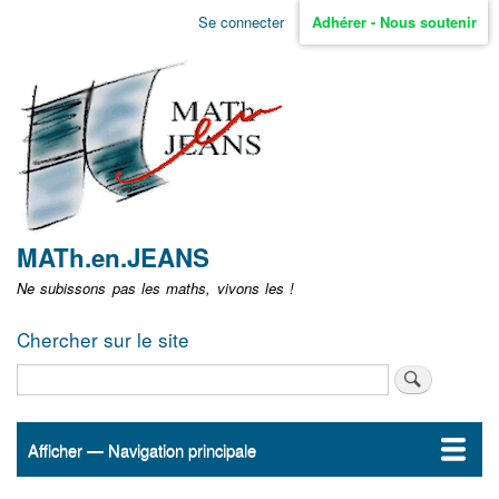
Aller
Se connecter
Adhérer - Nous soutenir
Menu
au
contenu
user
principal
non
identifié
MATh.en.JEANS
Ne subissons pas les maths, vivons les !
Chercher sur le site
Rechercher
Afficher — Navigation principale
Navigation