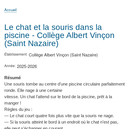
principale
Accueil
Actualités
MATh.en.JEANS ?
Régions et Ateliers
Créer, gérer un atelier
Sujets/Publications
Congrès
Accueil
Fil
d'Ariane
Le chat et la souris dans la
piscine - Collège Albert Vinçon
(Saint Nazaire)
Établissement
Collège Albert Vinçon (Saint Nazaire)
Année
2025-2026
Résumé
Une souris tombe au centre d’une piscine circulaire parfaitement
ronde. Elle nage à une certaine
vitesse. Un chat l’attend sur le bord de la piscine, prêt à la
manger !
Règles du jeu :
— Le chat court quatre fois plus vite que la souris ne nage.
— Si la souris atteint le bord à un endroit où le chat n’est pas,
elle peut s’échapper en courant