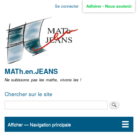
Aller
Se connecter
Adhérer - Nous soutenir
Menu
au
contenu
user
principal
non
identifié
MATh.en.JEANS
Ne subissons pas les maths, vivons les !
Chercher sur le site
Rechercher
Afficher — Navigation principale
Navigation