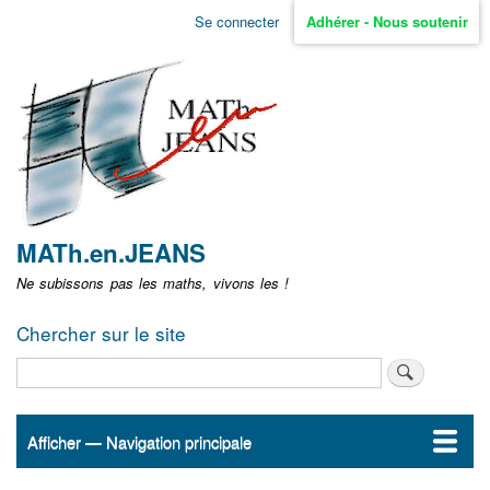
Aller
Se connecter
Adhérer - Nous soutenir
Menu
au
contenu
user
principal
non
identifié
MATh.en.JEANS
Ne subissons pas les maths, vivons les !
Chercher sur le site
Rechercher
Afficher — Navigation principale
Navigation