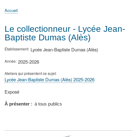
principale
Accueil
Actualités
MATh.en.JEANS ?
Régions et Ateliers
Créer, gérer un atelier
Sujets/Publications
Congrès
Accueil
Fil
d'Ariane
Le collectionneur - Lycée Jean-
Baptiste Dumas (Alès)
Établissement
Lycée Jean-Baptiste Dumas (Alès)
Année
2025-2026
Ateliers qui présentent ce sujet
Lycée Jean-Baptiste Dumas (Alès) 2025-2026
Type
Exposé
de
présentation
À présenter
à tous publics
au
congrès