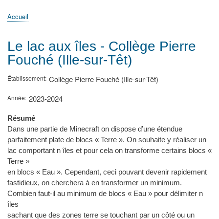
principale
Accueil
Actualités
MATh.en.JEANS ?
Régions et Ateliers
Créer, gérer un atelier
Sujets/Publications
Congrès
Accueil
Fil
d'Ariane
Le lac aux îles - Collège Pierre
Fouché (Ille-sur-Têt)
Établissement
Collège Pierre Fouché (Ille-sur-Têt)
Année
2023-2024
Résumé
Dans une partie de Minecraft on dispose d’une étendue
parfaitement plate de blocs « Terre ». On souhaite y réaliser un
lac comportant n îles et pour cela on transforme certains blocs «
Terre »
en blocs « Eau ». Cependant, ceci pouvant devenir rapidement
fastidieux, on cherchera à en transformer un minimum.
Combien faut-il au minimum de blocs « Eau » pour délimiter n
îles
sachant que des zones terre se touchant par un côté ou un