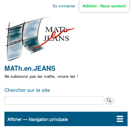
Aller
Se connecter
Adhérer - Nous soutenir
Menu
au
contenu
user
principal
non
identifié
MATh.en.JEANS
Ne subissons pas les maths, vivons les !
Chercher sur le site
Rechercher
Afficher — Navigation principale
Navigation