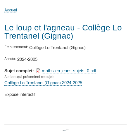
principale
Accueil
Actualités
MATh.en.JEANS ?
Régions et Ateliers
Créer, gérer un atelier
Sujets/Publications
Congrès
Accueil
Fil
d'Ariane
Le loup et l'agneau - Collège Lo
Trentanel (Gignac)
Établissement
Collège Lo Trentanel (Gignac)
Année
2024-2025
Sujet complet
maths-en-jeans-sujets_0.pdf
Ateliers qui présentent ce sujet
Collège Lo Trentanel (Gignac) 2024-2025
Type
Exposé interactif
de
présentation
au
congrès