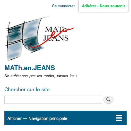
Aller
Se connecter
Adhérer - Nous soutenir
Menu
au
contenu
user
principal
non
identifié
MATh.en.JEANS
Ne subissons pas les maths, vivons les !
Chercher sur le site
Rechercher
Afficher — Navigation principale
Navigation