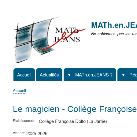
Menu
user
MATh.en.J
non
Ne subissons pas les mat
identifié
Accueil
Actualités
MATh.en.JEANS ?
Rég
Navigation
principale
Accueil
Fil
d'Ariane
Le magicien - Collège Françoise 
Établissement
Collège Françoise Dolto (La Jarrie)
Année
2025-2026