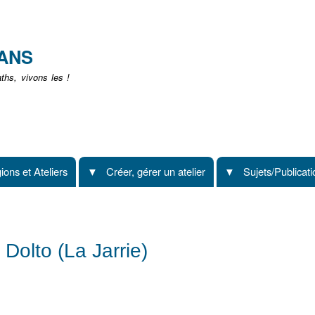
Aller
au
contenu
EANS
principal
hs, vivons les !
ions et Ateliers
Créer, gérer un atelier
Sujets/Publicat
Dolto (La Jarrie)