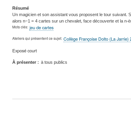
Résumé
Un magicien et son assistant vous proposent le tour suivant. S
alors n−1 = 4 cartes sur un chevalet, face découverte et la n-
Mots clés
jeu de cartes
Ateliers qui présentent ce sujet
Collège Françoise Dolto (La Jarrie)
Type
Exposé court
de
présentation
À présenter
à tous publics
au
congrès
FOOTER
MENU