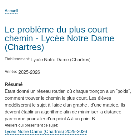
principale
Accueil
Actualités
MATh.en.JEANS ?
Régions et Ateliers
Créer, gérer un atelier
Sujets/Publications
Congrès
Accueil
Fil
d'Ariane
Le problème du plus court
chemin - Lycée Notre Dame
(Chartres)
Établissement
Lycée Notre Dame (Chartres)
Année
2025-2026
Résumé
Etant donné un réseau routier, où chaque tronçon a un "poids",
comment trouver le chemin le plus court. Les élèves
modéliseront le sujet à l'aide d'un graphe , d'une matrice. Ils
devront établir un algorithme afin de minimiser la distance
parcourue pour aller d'un point A à un point B.
Ateliers qui présentent ce sujet
Lycée Notre Dame (Chartres) 2025-2026