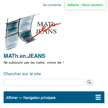
Aller
Se connecter
Adhérer - Nous soutenir
Menu
au
contenu
user
principal
non
identifié
MATh.en.JEANS
Ne subissons pas les maths, vivons les !
Chercher sur le site
Rechercher
Afficher — Navigation principale
Navigation