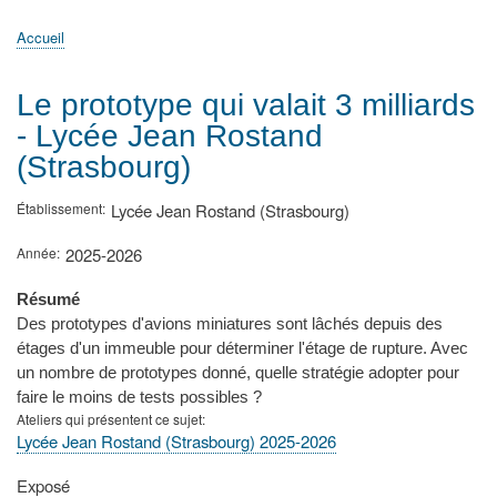
principale
Accueil
Actualités
MATh.en.JEANS ?
Régions et Ateliers
Créer, gérer un atelier
Sujets/Publications
Congrès
Accueil
Fil
d'Ariane
Le prototype qui valait 3 milliards
- Lycée Jean Rostand
(Strasbourg)
Établissement
Lycée Jean Rostand (Strasbourg)
Année
2025-2026
Résumé
Des prototypes d'avions miniatures sont lâchés depuis des
étages d'un immeuble pour déterminer l'étage de rupture. Avec
un nombre de prototypes donné, quelle stratégie adopter pour
faire le moins de tests possibles ?
Ateliers qui présentent ce sujet
Lycée Jean Rostand (Strasbourg) 2025-2026
Type
Exposé