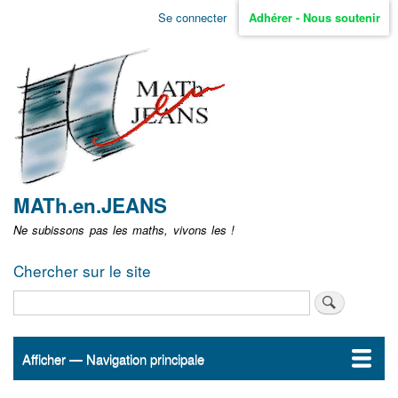
Aller
Se connecter
Adhérer - Nous soutenir
Menu
au
contenu
user
principal
non
identifié
MATh.en.JEANS
Ne subissons pas les maths, vivons les !
Chercher sur le site
Rechercher
Afficher — Navigation principale
Navigation