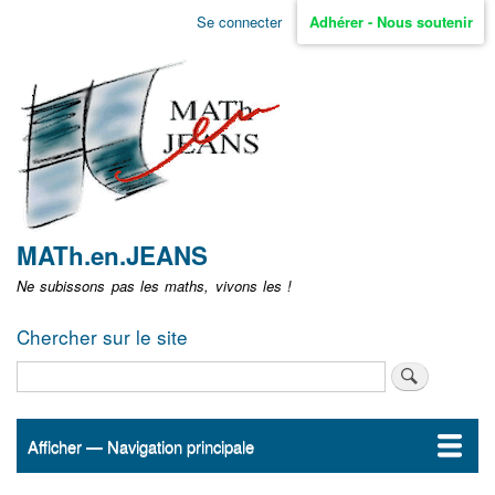
Aller
Se connecter
Adhérer - Nous soutenir
Menu
au
contenu
user
principal
non
identifié
MATh.en.JEANS
Ne subissons pas les maths, vivons les !
Chercher sur le site
Rechercher
Afficher — Navigation principale
Navigation