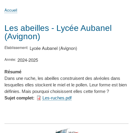
principale
Accueil
Actualités
MATh.en.JEANS ?
Régions et Ateliers
Créer, gérer un atelier
Sujets/Publications
Congrès
Accueil
Fil
d'Ariane
Les abeilles - Lycée Aubanel
(Avignon)
Établissement
Lycée Aubanel (Avignon)
Année
2024-2025
Résumé
Dans une ruche, les abeilles construisent des alvéoles dans
lesquelles elles stockent le miel et le pollen. Leur forme est bien
définies. Mais pourquoi choisissent elles cette forme ?
Sujet complet
Les-ruches.pdf