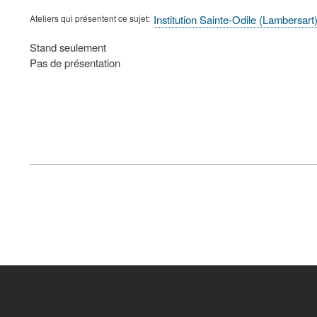
Ateliers qui présentent ce sujet
Institution Sainte-Odile (Lambersar
Type
Stand seulement
de
Pas de présentation
présentation
au
congrès
FOOTER
MENU