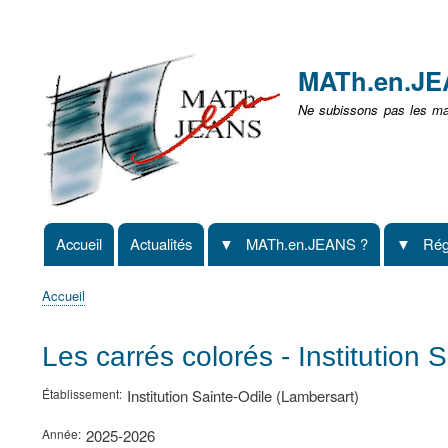
Menu
user
MATh.en.J
non
Ne subissons pas les mat
identifié
Accueil
Actualités
MATh.en.JEANS ?
Rég
Navigation
principale
Accueil
Fil
d'Ariane
Les carrés colorés - Institution 
Établissement
Institution Sainte-Odile (Lambersart)
Année
2025-2026