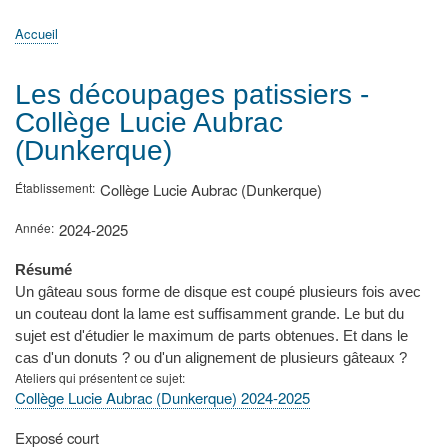
principale
Accueil
Actualités
MATh.en.JEANS ?
Régions et Ateliers
Créer, gérer un atelier
Sujets/Publications
Congrès
Accueil
Fil
d'Ariane
Les découpages patissiers -
Collège Lucie Aubrac
(Dunkerque)
Établissement
Collège Lucie Aubrac (Dunkerque)
Année
2024-2025
Résumé
Un gâteau sous forme de disque est coupé plusieurs fois avec
un couteau dont la lame est suffisamment grande. Le but du
sujet est d'étudier le maximum de parts obtenues. Et dans le
cas d'un donuts ? ou d'un alignement de plusieurs gâteaux ?
Ateliers qui présentent ce sujet
Collège Lucie Aubrac (Dunkerque) 2024-2025
Type
Exposé court