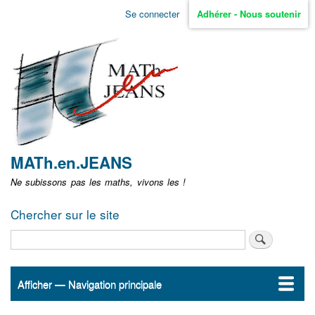
Aller
Se connecter
Adhérer - Nous soutenir
Menu
au
contenu
user
principal
non
identifié
MATh.en.JEANS
Ne subissons pas les maths, vivons les !
Chercher sur le site
Rechercher
Afficher — Navigation principale
Navigation