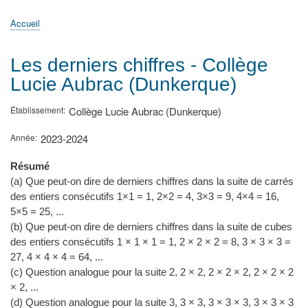
principale
Accueil
Actualités
MATh.en.JEANS ?
Régions et Ateliers
Créer, gérer un atelier
Sujets/Publications
Congrès
Accueil
Fil
d'Ariane
Les derniers chiffres - Collège
Lucie Aubrac (Dunkerque)
Établissement
Collège Lucie Aubrac (Dunkerque)
Année
2023-2024
Résumé
(a) Que peut-on dire de derniers chiffres dans la suite de carrés
des entiers consécutifs 1×1 = 1, 2×2 = 4, 3×3 = 9, 4×4 = 16,
5×5 = 25, ...
(b) Que peut-on dire de derniers chiffres dans la suite de cubes
des entiers consécutifs 1 × 1 × 1 = 1, 2 × 2 × 2 = 8, 3 × 3 × 3 =
27, 4 × 4 × 4 = 64, ...
(c) Question analogue pour la suite 2, 2 × 2, 2 × 2 × 2, 2 × 2 × 2
× 2, ...
(d) Question analogue pour la suite 3, 3 × 3, 3 × 3 × 3, 3 × 3 × 3