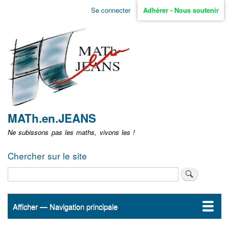
Aller
Se connecter
Adhérer - Nous soutenir
Menu
au
contenu
user
principal
non
identifié
MATh.en.JEANS
Ne subissons pas les maths, vivons les !
Chercher sur le site
Rechercher
Afficher — Navigation principale
Navigation