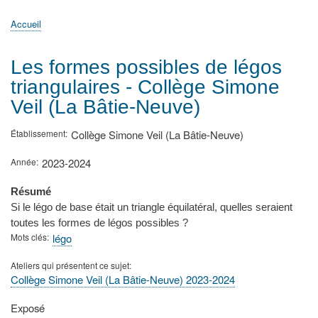
principale
Accueil
Actualités
MATh.en.JEANS ?
Régions et Ateliers
Créer, gérer un atelier
Sujets/Publications
Congrès
Accueil
Fil
d'Ariane
Les formes possibles de légos
triangulaires - Collège Simone
Veil (La Bâtie-Neuve)
Établissement
Collège Simone Veil (La Bâtie-Neuve)
Année
2023-2024
Résumé
Si le légo de base était un triangle équilatéral, quelles seraient
toutes les formes de légos possibles ?
Mots clés
légo
Ateliers qui présentent ce sujet
Collège Simone Veil (La Bâtie-Neuve) 2023-2024
Type
Exposé