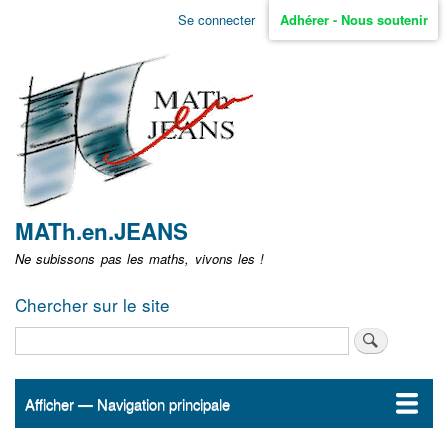
Aller
Se connecter
Adhérer - Nous soutenir
Menu
au
contenu
user
principal
non
identifié
MATh.en.JEANS
Ne subissons pas les maths, vivons les !
Chercher sur le site
Rechercher
Afficher — Navigation principale
Navigation