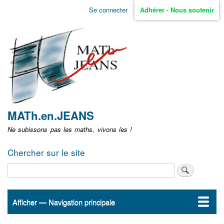
Aller
Se connecter
Adhérer - Nous soutenir
Menu
au
contenu
user
principal
non
identifié
MATh.en.JEANS
Ne subissons pas les maths, vivons les !
Chercher sur le site
Rechercher
Afficher — Navigation principale
Navigation