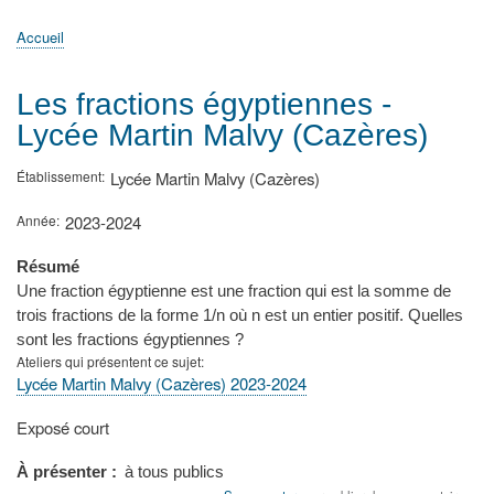
principale
Accueil
Actualités
MATh.en.JEANS ?
Régions et Ateliers
Créer, gérer un atelier
Sujets/Publications
Congrès
Accueil
Fil
d'Ariane
Les fractions égyptiennes -
Lycée Martin Malvy (Cazères)
Établissement
Lycée Martin Malvy (Cazères)
Année
2023-2024
Résumé
Une fraction égyptienne est une fraction qui est la somme de
trois fractions de la forme 1/n où n est un entier positif. Quelles
sont les fractions égyptiennes ?
Ateliers qui présentent ce sujet
Lycée Martin Malvy (Cazères) 2023-2024
Type
Exposé court
de
présentation
À présenter
à tous publics
au