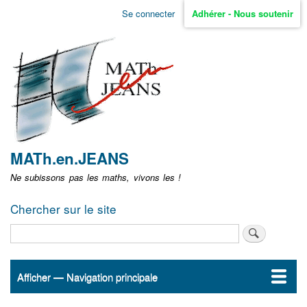
Aller
Se connecter
Adhérer - Nous soutenir
Menu
au
contenu
user
principal
non
identifié
MATh.en.JEANS
Ne subissons pas les maths, vivons les !
Chercher sur le site
Rechercher
Afficher — Navigation principale
Navigation