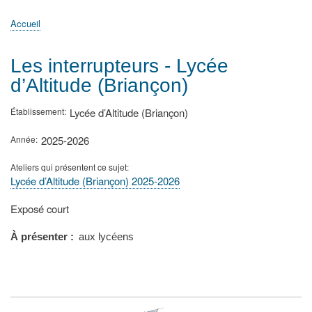
principale
Accueil
Actualités
MATh.en.JEANS ?
Régions et Ateliers
Créer, gérer un atelier
Sujets/Publications
Congrès
Accueil
Fil
d'Ariane
Les interrupteurs - Lycée
d’Altitude (Briançon)
Établissement
Lycée d’Altitude (Briançon)
Année
2025-2026
Ateliers qui présentent ce sujet
Lycée d’Altitude (Briançon) 2025-2026
Type
Exposé court
de
présentation
À présenter
aux lycéens
au
congrès