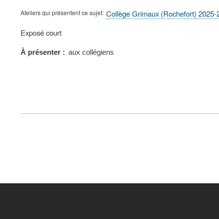
Ateliers qui présentent ce sujet
Collège Grimaux (Rochefort) 2025-
Type
Exposé court
de
présentation
À présenter
aux collégiens
au
congrès
FOOTER
MENU