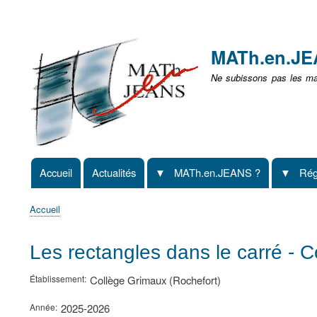
Menu
user
MATh.en.J
non
Ne subissons pas les mat
identifié
Accueil
Actualités
MATh.en.JEANS ?
Rég
Navigation
principale
Accueil
Fil
d'Ariane
Les rectangles dans le carré - 
Établissement
Collège Grimaux (Rochefort)
Année
2025-2026