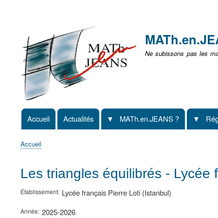
Menu
user
MATh.en.J
non
Ne subissons pas les mat
identifié
Accueil
Actualités
MATh.en.JEANS ?
Rég
Navigation
principale
Accueil
Fil
d'Ariane
Les triangles équilibrés - Lycée f
Établissement
Lycée français Pierre Loti (Istanbul)
Année
2025-2026