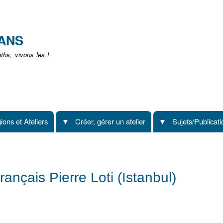
Aller
au
contenu
EANS
principal
hs, vivons les !
ions et Ateliers
Créer, gérer un atelier
Sujets/Publicat
rançais Pierre Loti (Istanbul)