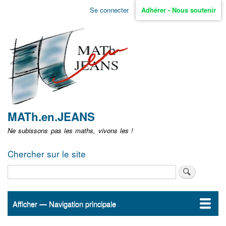
Aller
Se connecter
Adhérer - Nous soutenir
Menu
au
contenu
user
principal
non
identifié
MATh.en.JEANS
Ne subissons pas les maths, vivons les !
Chercher sur le site
Rechercher
Afficher — Navigation principale
Navigation