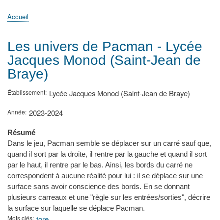
principale
Accueil
Actualités
MATh.en.JEANS ?
Régions et Ateliers
Créer, gérer un atelier
Sujets/Publications
Congrès
Accueil
Fil
d'Ariane
Les univers de Pacman - Lycée
Jacques Monod (Saint-Jean de
Braye)
Établissement
Lycée Jacques Monod (Saint-Jean de Braye)
Année
2023-2024
Résumé
Dans le jeu, Pacman semble se déplacer sur un carré sauf que,
quand il sort par la droite, il rentre par la gauche et quand il sort
par le haut, il rentre par le bas. Ainsi, les bords du carré ne
correspondent à aucune réalité pour lui : il se déplace sur une
surface sans avoir conscience des bords. En se donnant
plusieurs carreaux et une "règle sur les entrées/sorties", décrire
la surface sur laquelle se déplace Pacman.
Mots clés
tore