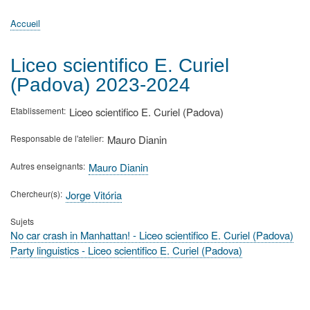
principale
Accueil
Actualités
MATh.en.JEANS ?
Régions et Ateliers
Créer, gérer un atelier
Sujets/Publications
Congrès
Accueil
Fil
d'Ariane
Liceo scientifico E. Curiel
(Padova) 2023-2024
Etablissement
Liceo scientifico E. Curiel (Padova)
Responsable de l'atelier
Mauro Dianin
Autres enseignants
Mauro Dianin
Chercheur(s)
Jorge Vitória
Sujets
No car crash in Manhattan! - Liceo scientifico E. Curiel (Padova)
Party linguistics - Liceo scientifico E. Curiel (Padova)