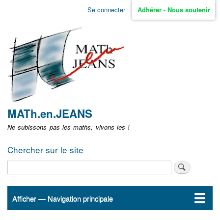
Aller
Se connecter
Adhérer - Nous soutenir
Menu
au
contenu
user
principal
non
identifié
MATh.en.JEANS
Ne subissons pas les maths, vivons les !
Chercher sur le site
Rechercher
Afficher — Navigation principale
Navigation