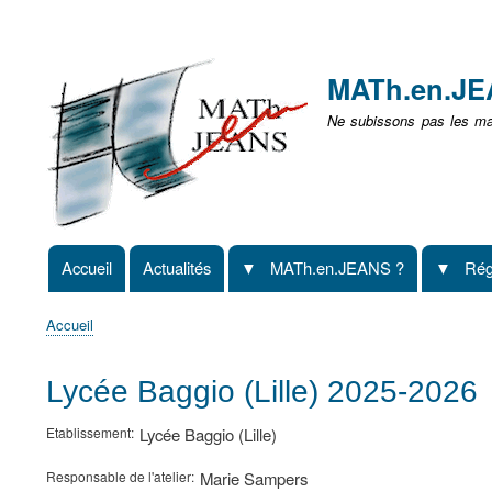
Menu
user
MATh.en.J
non
Ne subissons pas les mat
identifié
Accueil
Actualités
MATh.en.JEANS ?
Rég
Navigation
principale
Accueil
Fil
d'Ariane
Lycée Baggio (Lille) 2025-2026
Etablissement
Lycée Baggio (Lille)
Responsable de l'atelier
Marie Sampers