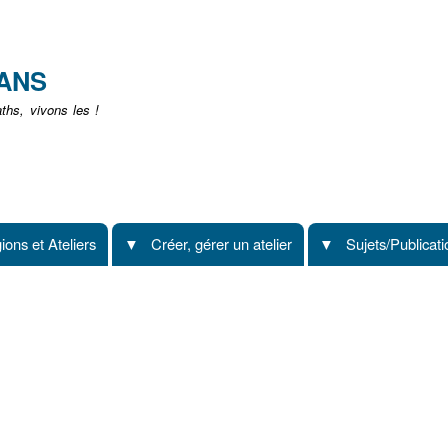
Aller
au
contenu
EANS
principal
hs, vivons les !
ions et Ateliers
Créer, gérer un atelier
Sujets/Publicat