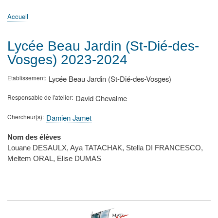
principale
Accueil
Actualités
MATh.en.JEANS ?
Régions et Ateliers
Créer, gérer un atelier
Sujets/Publications
Congrès
Accueil
Fil
d'Ariane
Lycée Beau Jardin (St-Dié-des-
Vosges) 2023-2024
Etablissement
Lycée Beau Jardin (St-Dié-des-Vosges)
Responsable de l'atelier
David Chevalme
Chercheur(s)
Damien Jamet
Nom des élèves
Louane DESAULX, Aya TATACHAK, Stella DI FRANCESCO,
Meltem ORAL, Elise DUMAS