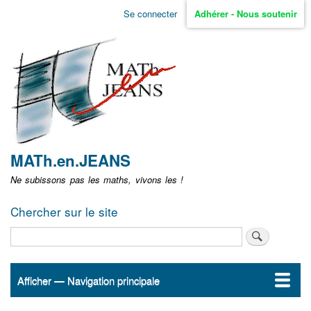
Aller
Se connecter
Adhérer - Nous soutenir
Menu
au
contenu
user
principal
non
identifié
MATh.en.JEANS
Ne subissons pas les maths, vivons les !
Chercher sur le site
Rechercher
Afficher — Navigation principale
Navigation