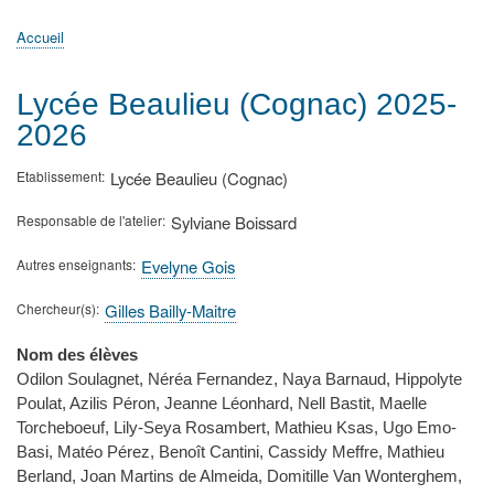
principale
Accueil
Actualités
MATh.en.JEANS ?
Régions et Ateliers
Créer, gérer un atelier
Sujets/Publications
Congrès
Accueil
Fil
d'Ariane
Lycée Beaulieu (Cognac) 2025-
2026
Etablissement
Lycée Beaulieu (Cognac)
Responsable de l'atelier
Sylviane Boissard
Autres enseignants
Evelyne Gois
Chercheur(s)
Gilles Bailly-Maitre
Nom des élèves
Odilon Soulagnet, Néréa Fernandez, Naya Barnaud, Hippolyte
Poulat, Azilis Péron, Jeanne Léonhard, Nell Bastit, Maelle
Torcheboeuf, Lily-Seya Rosambert, Mathieu Ksas, Ugo Emo-
Basi, Matéo Pérez, Benoît Cantini, Cassidy Meffre, Mathieu
Berland, Joan Martins de Almeida, Domitille Van Wonterghem,