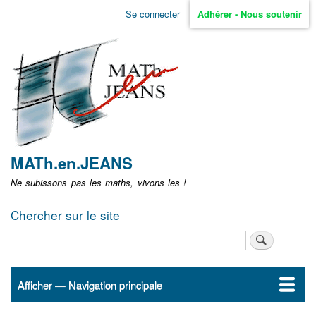
Aller
Se connecter
Adhérer - Nous soutenir
Menu
au
contenu
user
principal
non
identifié
MATh.en.JEANS
Ne subissons pas les maths, vivons les !
Chercher sur le site
Rechercher
Afficher — Navigation principale
Navigation