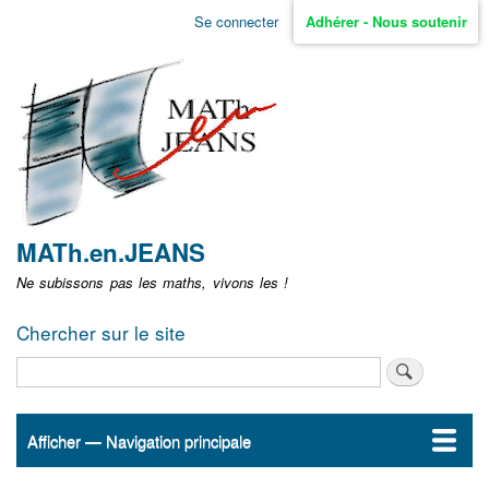
Aller
Se connecter
Adhérer - Nous soutenir
Menu
au
contenu
user
principal
non
identifié
MATh.en.JEANS
Ne subissons pas les maths, vivons les !
Chercher sur le site
Rechercher
Afficher — Navigation principale
Navigation