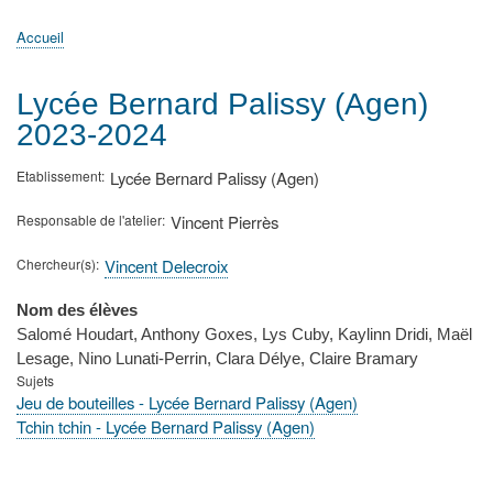
principale
Accueil
Actualités
MATh.en.JEANS ?
Régions et Ateliers
Créer, gérer un atelier
Sujets/Publications
Congrès
Accueil
Fil
d'Ariane
Lycée Bernard Palissy (Agen)
2023-2024
Etablissement
Lycée Bernard Palissy (Agen)
Responsable de l'atelier
Vincent Pierrès
Chercheur(s)
Vincent Delecroix
Nom des élèves
Salomé Houdart, Anthony Goxes, Lys Cuby, Kaylinn Dridi, Maël
Lesage, Nino Lunati-Perrin, Clara Délye, Claire Bramary
Sujets
Jeu de bouteilles - Lycée Bernard Palissy (Agen)
Tchin tchin - Lycée Bernard Palissy (Agen)