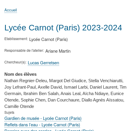
principale
Accueil
Actualités
MATh.en.JEANS ?
Régions et Ateliers
Créer, gérer un atelier
Sujets/Publications
Congrès
Accueil
Fil
d'Ariane
Lycée Carnot (Paris) 2023-2024
Etablissement
Lycée Carnot (Paris)
Responsable de l'atelier
Ariane Martin
Chercheur(s)
Lucas Gerretsen
Nom des élèves
Nathan Regnier-Deleu, Margot Del Giudice, Stella Venchiarutti,
Joy Lefrant-Paul, Axelle David, Ismael Larbi, Daniel Laurent, Tim
Germain, Ibrahim Ben Salah, Anais Leal, Aïcha Ndiaye, Eunice
Otende, Sophie Chen, Dan Courchaure, Diallo Agnès Aïssatou,
Camille Otende
Sujets
Gardien de musée - Lycée Carnot (Paris)
Reflets dans l’eau - Lycée Carnot (Paris)
Dessins avec des cercles - Lycée Carnot (Paris)