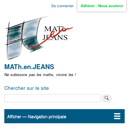
Aller
Se connecter
Adhérer - Nous soutenir
Menu
au
contenu
user
principal
non
identifié
MATh.en.JEANS
Ne subissons pas les maths, vivons les !
Chercher sur le site
Rechercher
Afficher — Navigation principale
Navigation