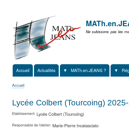
Menu
user
MATh.en.J
non
Ne subissons pas les mat
identifié
Accueil
Actualités
MATh.en.JEANS ?
Rég
Navigation
principale
Accueil
Fil
d'Ariane
Lycée Colbert (Tourcoing) 2025
Etablissement
Lycée Colbert (Tourcoing)
Responsable de l'atelier
Marie-Pierre Incatasciato