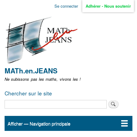
Aller
Se connecter
Adhérer - Nous soutenir
Menu
au
contenu
user
principal
non
identifié
MATh.en.JEANS
Ne subissons pas les maths, vivons les !
Chercher sur le site
Rechercher
Afficher — Navigation principale
Navigation