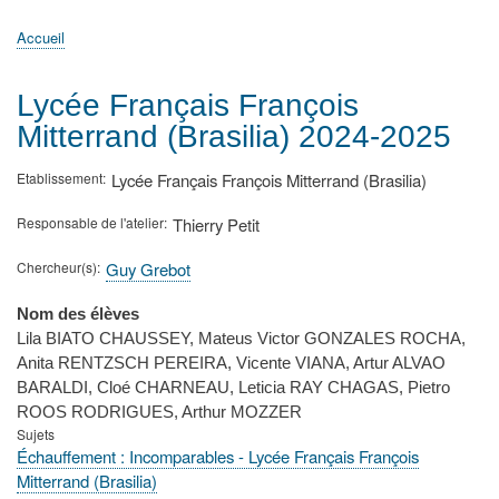
principale
Accueil
Actualités
MATh.en.JEANS ?
Régions et Ateliers
Créer, gérer un atelier
Sujets/Publications
Congrès
Accueil
Fil
d'Ariane
Lycée Français François
Mitterrand (Brasilia) 2024-2025
Etablissement
Lycée Français François Mitterrand (Brasilia)
Responsable de l'atelier
Thierry Petit
Chercheur(s)
Guy Grebot
Nom des élèves
Lila BIATO CHAUSSEY, Mateus Victor GONZALES ROCHA,
Anita RENTZSCH PEREIRA, Vicente VIANA, Artur ALVAO
BARALDI, Cloé CHARNEAU, Leticia RAY CHAGAS, Pietro
ROOS RODRIGUES, Arthur MOZZER
Sujets
Échauffement : Incomparables - Lycée Français François
Mitterrand (Brasilia)