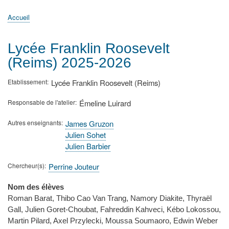
principale
Accueil
Actualités
MATh.en.JEANS ?
Régions et Ateliers
Créer, gérer un atelier
Sujets/Publications
Congrès
Accueil
Fil
d'Ariane
Lycée Franklin Roosevelt
(Reims) 2025-2026
Etablissement
Lycée Franklin Roosevelt (Reims)
Responsable de l'atelier
Émeline Luirard
Autres enseignants
James Gruzon
Julien Sohet
Julien Barbier
Chercheur(s)
Perrine Jouteur
Nom des élèves
Roman Barat, Thibo Cao Van Trang, Namory Diakite, Thyraël
Gall, Julien Goret-Choubat, Fahreddin Kahveci, Kébo Lokossou,
Martin Pilard, Axel Przylecki, Moussa Soumaoro, Edwin Weber