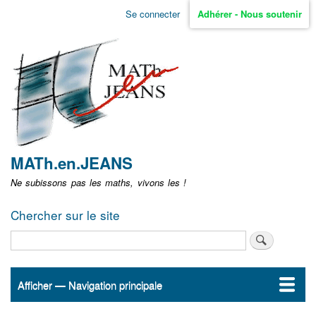
Aller
Se connecter
Adhérer - Nous soutenir
Menu
au
contenu
user
principal
non
identifié
MATh.en.JEANS
Ne subissons pas les maths, vivons les !
Chercher sur le site
Rechercher
Afficher — Navigation principale
Navigation