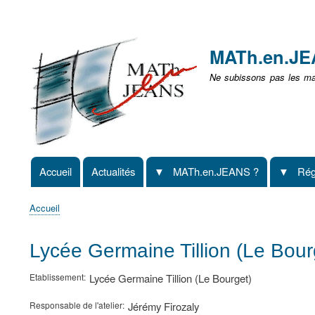
Menu
user
MATh.en.J
non
Ne subissons pas les mat
identifié
Accueil
Actualités
MATh.en.JEANS ?
Rég
Navigation
principale
Accueil
Fil
d'Ariane
Lycée Germaine Tillion (Le Bou
Etablissement
Lycée Germaine Tillion (Le Bourget)
Responsable de l'atelier
Jérémy Firozaly