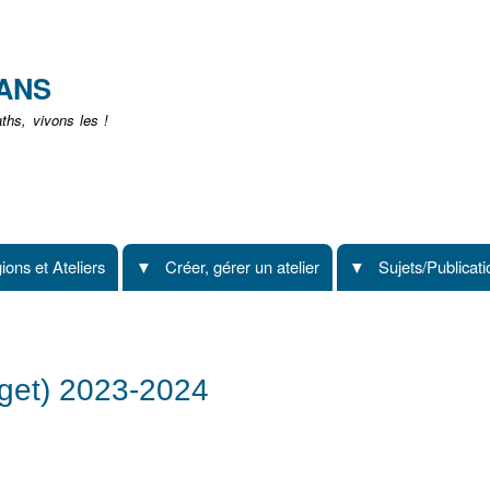
Aller
au
contenu
EANS
principal
hs, vivons les !
ions et Ateliers
Créer, gérer un atelier
Sujets/Publicat
rget) 2023-2024