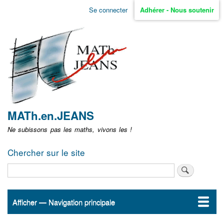
Aller
Se connecter
Adhérer - Nous soutenir
Menu
au
contenu
user
principal
non
identifié
MATh.en.JEANS
Ne subissons pas les maths, vivons les !
Chercher sur le site
Rechercher
Afficher — Navigation principale
Navigation