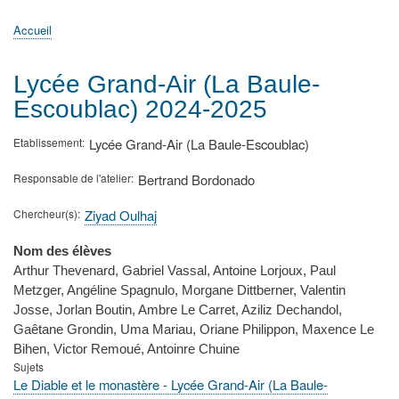
principale
Accueil
Actualités
MATh.en.JEANS ?
Régions et Ateliers
Créer, gérer un atelier
Sujets/Publications
Congrès
Accueil
Fil
d'Ariane
Lycée Grand-Air (La Baule-
Escoublac) 2024-2025
Etablissement
Lycée Grand-Air (La Baule-Escoublac)
Responsable de l'atelier
Bertrand Bordonado
Chercheur(s)
Ziyad Oulhaj
Nom des élèves
Arthur Thevenard, Gabriel Vassal, Antoine Lorjoux, Paul
Metzger, Angéline Spagnulo, Morgane Dittberner, Valentin
Josse, Jorlan Boutin, Ambre Le Carret, Aziliz Dechandol,
Gaêtane Grondin, Uma Mariau, Oriane Philippon, Maxence Le
Bihen, Victor Remoué, Antoinre Chuine
Sujets
Le Diable et le monastère - Lycée Grand-Air (La Baule-