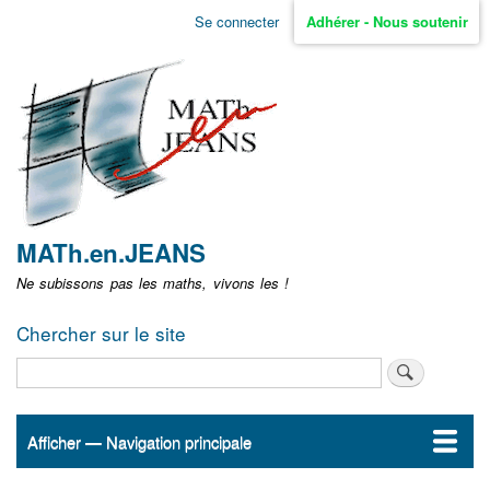
Aller
Se connecter
Adhérer - Nous soutenir
Menu
au
contenu
user
principal
non
identifié
MATh.en.JEANS
Ne subissons pas les maths, vivons les !
Chercher sur le site
Rechercher
Afficher — Navigation principale
Navigation