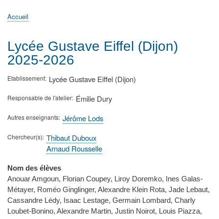
principale
Accueil
Actualités
MATh.en.JEANS ?
Régions et Ateliers
Créer, gérer un atelier
Sujets/Publications
Congrès
Accueil
Fil
d'Ariane
Lycée Gustave Eiffel (Dijon)
2025-2026
Etablissement
Lycée Gustave Eiffel (Dijon)
Responsable de l'atelier
Émilie Dury
Autres enseignants
Jérôme Lods
Chercheur(s)
Thibaut Duboux
Arnaud Rousselle
Nom des élèves
Anouar Amgoun, Florian Coupey, Liroy Doremko, Ines Galas-
Métayer, Roméo Ginglinger, Alexandre Klein Rota, Jade Lebaut,
Cassandre Lédy, Isaac Lestage, Germain Lombard, Charly
Loubet-Bonino, Alexandre Martin, Justin Noirot, Louis Piazza,