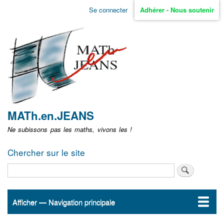
Aller
Se connecter
Adhérer - Nous soutenir
Menu
au
contenu
user
principal
non
identifié
MATh.en.JEANS
Ne subissons pas les maths, vivons les !
Chercher sur le site
Rechercher
Afficher — Navigation principale
Navigation