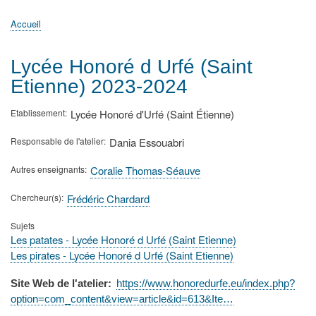
principale
Accueil
Actualités
MATh.en.JEANS ?
Régions et Ateliers
Créer, gérer un atelier
Sujets/Publications
Congrès
Accueil
Fil
d'Ariane
Lycée Honoré d Urfé (Saint
Etienne) 2023-2024
Etablissement
Lycée Honoré d'Urfé (Saint Étienne)
Responsable de l'atelier
Dania Essouabri
Autres enseignants
Coralie Thomas-Séauve
Chercheur(s)
Frédéric Chardard
Sujets
Les patates - Lycée Honoré d Urfé (Saint Etienne)
Les pirates - Lycée Honoré d Urfé (Saint Etienne)
Site Web de l'atelier
https://www.honoredurfe.eu/index.php?
option=com_content&view=article&id=613&Ite…