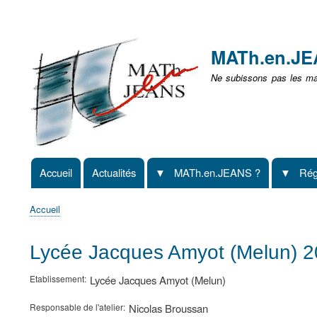
Menu
user
MATh.en.J
non
Ne subissons pas les mat
identifié
Accueil
Actualités
MATh.en.JEANS ?
Rég
Navigation
principale
Accueil
Fil
d'Ariane
Lycée Jacques Amyot (Melun) 
Etablissement
Lycée Jacques Amyot (Melun)
Responsable de l'atelier
Nicolas Broussan