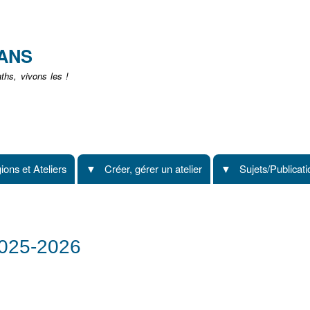
Aller
au
contenu
EANS
principal
hs, vivons les !
ions et Ateliers
Créer, gérer un atelier
Sujets/Publicat
2025-2026