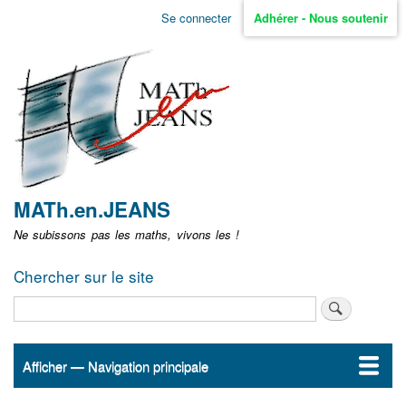
Aller
Se connecter
Adhérer - Nous soutenir
Menu
au
contenu
user
principal
non
identifié
MATh.en.JEANS
Ne subissons pas les maths, vivons les !
Chercher sur le site
Rechercher
Afficher — Navigation principale
Navigation