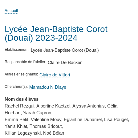
principale
Accueil
Actualités
MATh.en.JEANS ?
Régions et Ateliers
Créer, gérer un atelier
Sujets/Publications
Congrès
Accueil
Fil
d'Ariane
Lycée Jean-Baptiste Corot
(Douai) 2023-2024
Etablissement
Lycée Jean-Baptiste Corot (Douai)
Responsable de l'atelier
Claire De Backer
Autres enseignants
Claire de Vittori
Chercheur(s)
Mamadou N Diaye
Nom des élèves
Rachel Rezgui, Albertine Kaetzel, Alyssa Antonius, Célia
Hochart, Sarah Capron,
Emma Petit, Valentine Mouy, Eglantine Duhamel, Lisa Pouget,
Yanis Khiat, Thomas Bricout,
Killian Legezynski, Noé Bélan