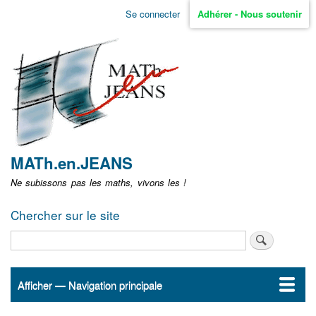
Aller
Se connecter
Adhérer - Nous soutenir
Menu
au
contenu
user
principal
non
identifié
MATh.en.JEANS
Ne subissons pas les maths, vivons les !
Chercher sur le site
Rechercher
Afficher — Navigation principale
Navigation