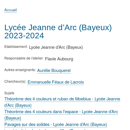
principale
Accueil
Actualités
MATh.en.JEANS ?
Régions et Ateliers
Créer, gérer un atelier
Sujets/Publications
Congrès
Accueil
Fil
d'Ariane
Lycée Jeanne d’Arc (Bayeux)
2023-2024
Etablissement
Lycée Jeanne d’Arc (Bayeux)
Responsable de l'atelier
Flavie Aubourg
Autres enseignants
Aurélie Bouquerel
Chercheur(s)
Emmanuelle Féaux de Lacroix
Sujets
Théorème des 4 couleurs et ruban de Moebius - Lycée Jeanne
d’Arc (Bayeux)
Théorème des 4 couleurs dans l'espace - Lycée Jeanne d’Arc
(Bayeux)
Pavages sur des solides - Lycée Jeanne d’Arc (Bayeux)