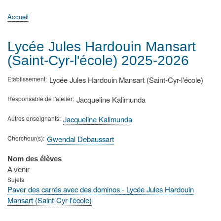
principale
Accueil
Actualités
MATh.en.JEANS ?
Régions et Ateliers
Créer, gérer un atelier
Sujets/Publications
Congrès
Accueil
Fil
d'Ariane
Lycée Jules Hardouin Mansart
(Saint-Cyr-l'école) 2025-2026
Etablissement
Lycée Jules Hardouin Mansart (Saint-Cyr-l'école)
Responsable de l'atelier
Jacqueline Kalimunda
Autres enseignants
Jacqueline Kalimunda
Chercheur(s)
Gwendal Debaussart
Nom des élèves
A venir
Sujets
Paver des carrés avec des dominos - Lycée Jules Hardouin
Mansart (Saint-Cyr-l'école)