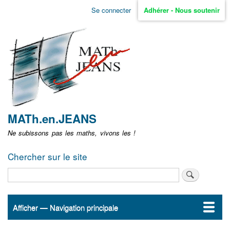
Aller
Se connecter
Adhérer - Nous soutenir
Menu
au
contenu
user
principal
non
identifié
MATh.en.JEANS
Ne subissons pas les maths, vivons les !
Chercher sur le site
Rechercher
Afficher — Navigation principale
Navigation