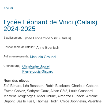
principale
Accueil
Actualités
MATh.en.JEANS ?
Régions et Ateliers
Créer, gérer un atelier
Sujets/Publications
Congrès
Accueil
Fil
d'Ariane
Lycée Léonard de Vinci (Calais)
2024-2025
Etablissement
Lycée Léonard de Vinci (Calais)
Responsable de l'atelier
Anne Boenisch
Autres enseignants
Manuela Grouhel
Chercheur(s)
Christophe Bourel
Pierre-Louis Giscard
Nom des élèves
Zoé Bénard, Léa Bossaert, Robin Bulckaen, Charlotte Cabaret,
Erwan Calvez, Sathyne Caux, Alban Côté, Louis Crussard,
Maixent Desgeorges, Maël Dhune, Almonzo Dubaele, Antoine
Dupont, Basile Fusil, Thomas Hodin, Chloé Joonnekin, Valentine