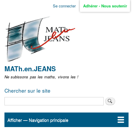
Aller
Se connecter
Adhérer - Nous soutenir
Menu
au
contenu
user
principal
non
identifié
MATh.en.JEANS
Ne subissons pas les maths, vivons les !
Chercher sur le site
Rechercher
Afficher — Navigation principale
Navigation