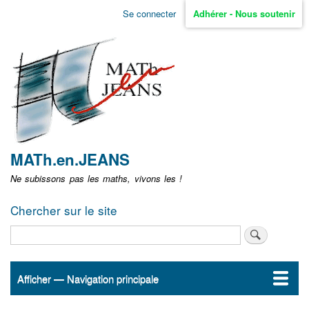
Aller
Se connecter
Adhérer - Nous soutenir
Menu
au
contenu
user
principal
non
identifié
MATh.en.JEANS
Ne subissons pas les maths, vivons les !
Chercher sur le site
Rechercher
Afficher — Navigation principale
Navigation