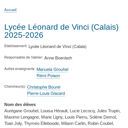
principale
Accueil
Actualités
MATh.en.JEANS ?
Régions et Ateliers
Créer, gérer un atelier
Sujets/Publications
Congrès
Accueil
Fil
d'Ariane
Lycée Léonard de Vinci (Calais)
2025-2026
Etablissement
Lycée Léonard de Vinci (Calais)
Responsable de l'atelier
Anne Boenisch
Autres enseignants
Manuela Grouhel
Rémi Poison
Chercheur(s)
Christophe Bourel
Pierre-Louis Giscard
Nom des élèves
Aurégane Grouhel, Louisa Hérault, Lucie Lecocq, Jules Trupin,
Maxime Lengagne, Marie Ligny, Louis Pierru, Solène Demol,
Toan Joly, Thyméo Elleboode, Milann Carlin, Robin Coubel,