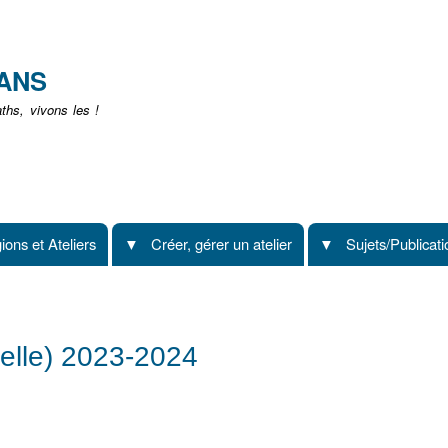
Aller
au
contenu
EANS
principal
hs, vivons les !
ions et Ateliers
Créer, gérer un atelier
Sujets/Publicat
elle) 2023-2024