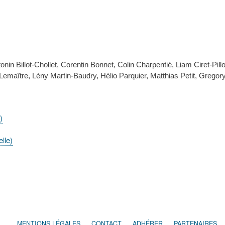
onin Billot-Chollet, Corentin Bonnet, Colin Charpentié, Liam Ciret-Pill
e Lemaître, Lény Martin-Baudry, Hélio Parquier, Matthias Petit, Greg
)
lle)
MENTIONS LÉGALES
CONTACT
ADHÉRER
PARTENAIRES