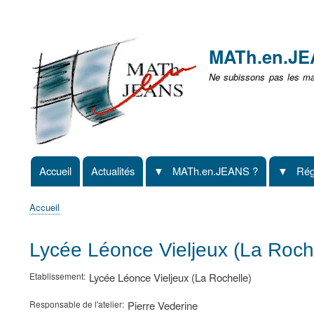
Menu
user
MATh.en.J
non
Ne subissons pas les mat
identifié
Accueil
Actualités
MATh.en.JEANS ?
Rég
Navigation
principale
Accueil
Fil
d'Ariane
Lycée Léonce Vieljeux (La Roch
Etablissement
Lycée Léonce Vieljeux (La Rochelle)
Responsable de l'atelier
Pierre Vederine