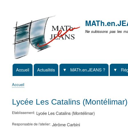
Menu
user
MATh.en.J
non
Ne subissons pas les mat
identifié
Accueil
Actualités
MATh.en.JEANS ?
Rég
Navigation
principale
Accueil
Fil
d'Ariane
Lycée Les Catalins (Montélimar
Etablissement
Lycée Les Catalins (Montélimar)
Responsable de l'atelier
Jérôme Carbini