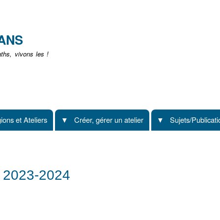
Aller
au
contenu
EANS
principal
hs, vivons les !
ions et Ateliers
Créer, gérer un atelier
Sujets/Publicat
) 2023-2024