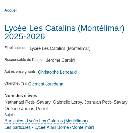
principale
Accueil
Actualités
MATh.en.JEANS ?
Régions et Ateliers
Créer, gérer un atelier
Sujets/Publications
Congrès
Accueil
Fil
d'Ariane
Lycée Les Catalins (Montélimar)
2025-2026
Etablissement
Lycée Les Catalins (Montélimar)
Responsable de l'atelier
Jérôme Carbini
Autres enseignants
Christophe Lebeaud
Chercheur(s)
Clément Jourdana
Nom des élèves
Nathanael Petit--Savary, Gabrielle Leroy, Joshuah Petit--Savary,
Océane Jarrias-Perret
Sujets
Particules - Lycée Les Catalins (Montélimar)
Les particules - Lycée Alain Borne (Montélimar)