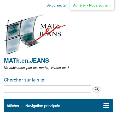
Aller
Se connecter
Adhérer - Nous soutenir
Menu
au
contenu
user
principal
non
identifié
MATh.en.JEANS
Ne subissons pas les maths, vivons les !
Chercher sur le site
Rechercher
Afficher — Navigation principale
Navigation