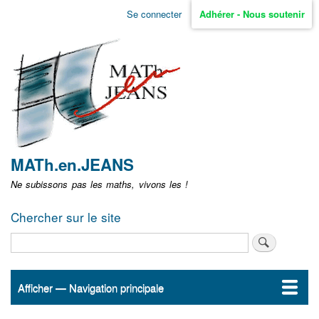
Aller
Se connecter
Adhérer - Nous soutenir
Menu
au
contenu
user
principal
non
identifié
MATh.en.JEANS
Ne subissons pas les maths, vivons les !
Chercher sur le site
Rechercher
Afficher — Navigation principale
Navigation