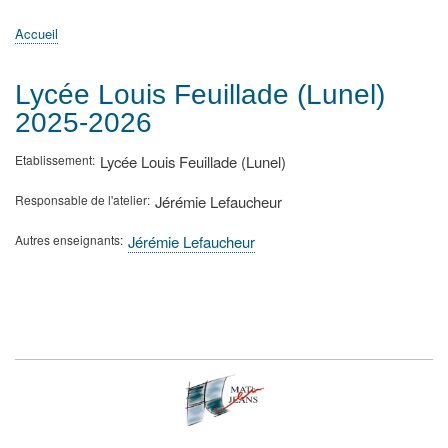
principale
Accueil
Actualités
MATh.en.JEANS ?
Régions et Ateliers
Créer, gérer un atelier
Sujets/Publications
Congrès
Accueil
Fil
d'Ariane
Lycée Louis Feuillade (Lunel)
2025-2026
Etablissement
Lycée Louis Feuillade (Lunel)
Responsable de l'atelier
Jérémie Lefaucheur
Autres enseignants
Jérémie Lefaucheur