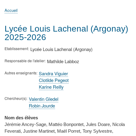
principale
Accueil
Actualités
MATh.en.JEANS ?
Régions et Ateliers
Créer, gérer un atelier
Sujets/Publications
Congrès
Accueil
Fil
d'Ariane
Lycée Louis Lachenal (Argonay)
2025-2026
Etablissement
Lycée Louis Lachenal (Argonay)
Responsable de l'atelier
Mathilde Labboz
Autres enseignants
Sandra Viguier
Clotilde Pegeot
Karine Reilly
Chercheur(s)
Valentin Gledel
Robin Jourde
Nom des élèves
Jérémie Ancey-Sage, Mattéo Bonpontet, Jules Doare, Nicola
Feverati, Justine Martinet, Maël Porret, Tony Sylvestre,