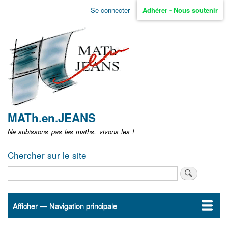
Aller
Se connecter
Adhérer - Nous soutenir
Menu
au
contenu
user
principal
non
identifié
MATh.en.JEANS
Ne subissons pas les maths, vivons les !
Chercher sur le site
Rechercher
Afficher — Navigation principale
Navigation