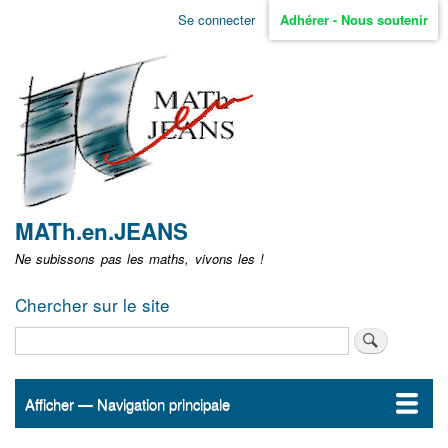
Aller
Se connecter
Adhérer - Nous soutenir
Menu
au
contenu
user
principal
non
identifié
MATh.en.JEANS
Ne subissons pas les maths, vivons les !
Chercher sur le site
Rechercher
Afficher — Navigation principale
Navigation