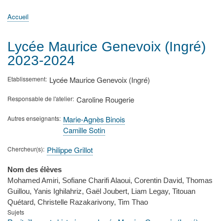
principale
Accueil
Actualités
MATh.en.JEANS ?
Régions et Ateliers
Créer, gérer un atelier
Sujets/Publications
Congrès
Accueil
Fil
d'Ariane
Lycée Maurice Genevoix (Ingré)
2023-2024
Etablissement
Lycée Maurice Genevoix (Ingré)
Responsable de l'atelier
Caroline Rougerie
Autres enseignants
Marie-Agnès Binois
Camille Sotin
Chercheur(s)
Philippe Grillot
Nom des élèves
Mohamed Amiri, Sofiane Charifi Alaoui, Corentin David, Thomas
Guillou, Yanis Ighilahriz, Gaël Joubert, Liam Legay, Titouan
Quétard, Christelle Razakarivony, Tim Thao
Sujets