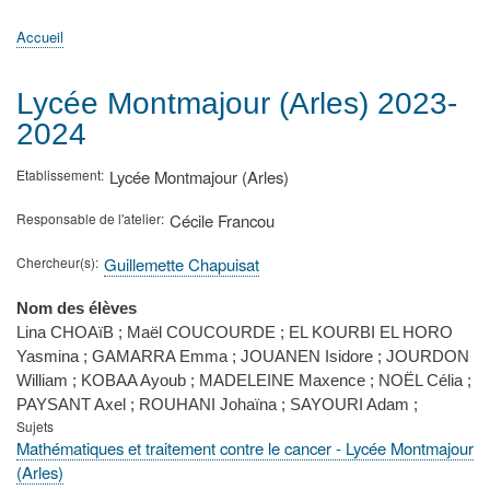
principale
Accueil
Actualités
MATh.en.JEANS ?
Régions et Ateliers
Créer, gérer un atelier
Sujets/Publications
Congrès
Accueil
Fil
d'Ariane
Lycée Montmajour (Arles) 2023-
2024
Etablissement
Lycée Montmajour (Arles)
Responsable de l'atelier
Cécile Francou
Chercheur(s)
Guillemette Chapuisat
Nom des élèves
Lina CHOAïB ; Maël COUCOURDE ; EL KOURBI EL HORO
Yasmina ; GAMARRA Emma ; JOUANEN Isidore ; JOURDON
William ; KOBAA Ayoub ; MADELEINE Maxence ; NOËL Célia ;
PAYSANT Axel ; ROUHANI Johaïna ; SAYOURI Adam ;
Sujets
Mathématiques et traitement contre le cancer - Lycée Montmajour
(Arles)