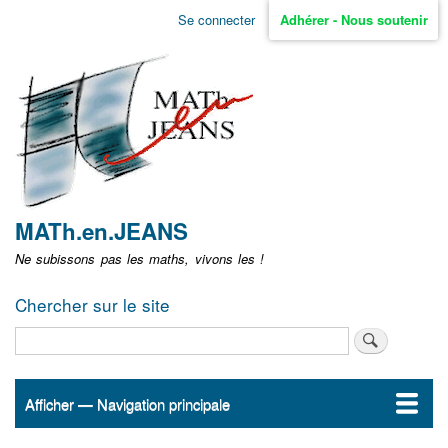
Aller
Se connecter
Adhérer - Nous soutenir
Menu
au
contenu
user
principal
non
identifié
MATh.en.JEANS
Ne subissons pas les maths, vivons les !
Chercher sur le site
Rechercher
Afficher — Navigation principale
Navigation