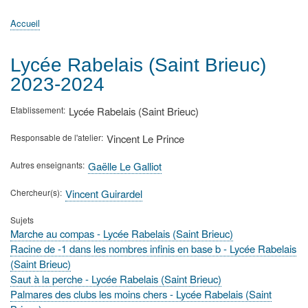
principale
Accueil
Actualités
MATh.en.JEANS ?
Régions et Ateliers
Créer, gérer un atelier
Sujets/Publications
Congrès
Accueil
Fil
d'Ariane
Lycée Rabelais (Saint Brieuc)
2023-2024
Etablissement
Lycée Rabelais (Saint Brieuc)
Responsable de l'atelier
Vincent Le Prince
Autres enseignants
Gaëlle Le Galliot
Chercheur(s)
Vincent Guirardel
Sujets
Marche au compas - Lycée Rabelais (Saint Brieuc)
Racine de -1 dans les nombres infinis en base b - Lycée Rabelais
(Saint Brieuc)
Saut à la perche - Lycée Rabelais (Saint Brieuc)
Palmares des clubs les moins chers - Lycée Rabelais (Saint