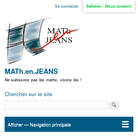
Aller
Se connecter
Adhérer - Nous soutenir
Menu
au
contenu
user
principal
non
identifié
MATh.en.JEANS
Ne subissons pas les maths, vivons les !
Chercher sur le site
Rechercher
Afficher — Navigation principale
Navigation