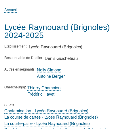
principale
Accueil
Actualités
MATh.en.JEANS ?
Régions et Ateliers
Créer, gérer un atelier
Sujets/Publications
Congrès
Accueil
Fil
d'Ariane
Lycée Raynouard (Brignoles)
2024-2025
Etablissement
Lycée Raynouard (Brignoles)
Responsable de l'atelier
Denis Guicheteau
Autres enseignants
Nelly Simond
Antoine Berger
Chercheur(s)
Thierry Champion
Frédéric Havet
Sujets
Contamination - Lycée Raynouard (Brignoles)
La course de cartes - Lycée Raynouard (Brignoles)
La courte-paille - Lycée Raynouard (Brignoles)