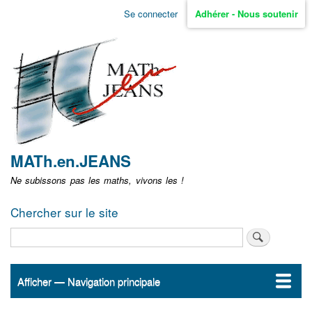
Aller
Se connecter
Adhérer - Nous soutenir
Menu
au
contenu
user
principal
non
identifié
MATh.en.JEANS
Ne subissons pas les maths, vivons les !
Chercher sur le site
Rechercher
Afficher — Navigation principale
Navigation