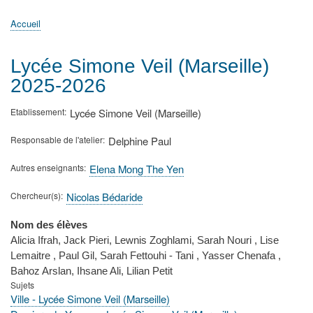
principale
Accueil
Actualités
MATh.en.JEANS ?
Régions et Ateliers
Créer, gérer un atelier
Sujets/Publications
Congrès
Accueil
Fil
d'Ariane
Lycée Simone Veil (Marseille)
2025-2026
Etablissement
Lycée Simone Veil (Marseille)
Responsable de l'atelier
Delphine Paul
Autres enseignants
Elena Mong The Yen
Chercheur(s)
Nicolas Bédaride
Nom des élèves
Alicia Ifrah, Jack Pieri, Lewnis Zoghlami, Sarah Nouri , Lise
Lemaitre , Paul Gil, Sarah Fettouhi - Tani , Yasser Chenafa ,
Bahoz Arslan, Ihsane Ali, Lilian Petit
Sujets
Ville - Lycée Simone Veil (Marseille)