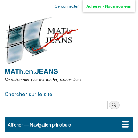
Aller
Se connecter
Adhérer - Nous soutenir
Menu
au
contenu
user
principal
non
identifié
MATh.en.JEANS
Ne subissons pas les maths, vivons les !
Chercher sur le site
Rechercher
Afficher — Navigation principale
Navigation