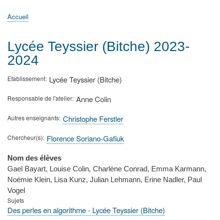
principale
Accueil
Actualités
MATh.en.JEANS ?
Régions et Ateliers
Créer, gérer un atelier
Sujets/Publications
Congrès
Accueil
Fil
d'Ariane
Lycée Teyssier (Bitche) 2023-
2024
Etablissement
Lycée Teyssier (Bitche)
Responsable de l'atelier
Anne Colin
Autres enseignants
Christophe Ferstler
Chercheur(s)
Florence Soriano-Gafiuk
Nom des élèves
Gael Bayart, Louise Colin, Charlène Conrad, Emma Karmann,
Noémie Klein, Lisa Kunz, Julian Lehmann, Erine Nadler, Paul
Vogel
Sujets
Des perles en algorithme - Lycée Teyssier (Bitche)