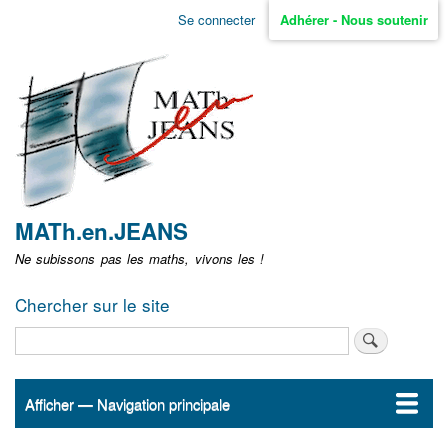
Aller
Se connecter
Adhérer - Nous soutenir
Menu
au
contenu
user
principal
non
identifié
MATh.en.JEANS
Ne subissons pas les maths, vivons les !
Chercher sur le site
Rechercher
Afficher — Navigation principale
Navigation