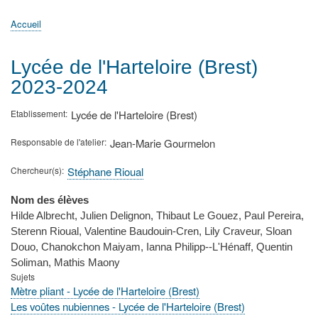
principale
Accueil
Actualités
MATh.en.JEANS ?
Régions et Ateliers
Créer, gérer un atelier
Sujets/Publications
Congrès
Accueil
Fil
d'Ariane
Lycée de l'Harteloire (Brest)
2023-2024
Etablissement
Lycée de l'Harteloire (Brest)
Responsable de l'atelier
Jean-Marie Gourmelon
Chercheur(s)
Stéphane Rioual
Nom des élèves
Hilde Albrecht, Julien Delignon, Thibaut Le Gouez, Paul Pereira,
Sterenn Rioual, Valentine Baudouin-Cren, Lily Craveur, Sloan
Douo, Chanokchon Maiyam, Ianna Philipp--L'Hénaff, Quentin
Soliman, Mathis Maony
Sujets
Mètre pliant - Lycée de l'Harteloire (Brest)
Les voûtes nubiennes - Lycée de l'Harteloire (Brest)