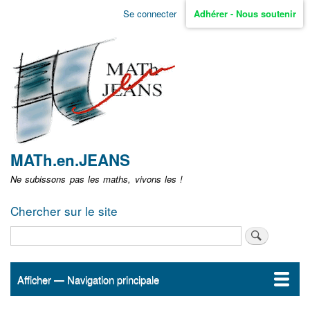
Aller
Se connecter
Adhérer - Nous soutenir
Menu
au
contenu
user
principal
non
identifié
MATh.en.JEANS
Ne subissons pas les maths, vivons les !
Chercher sur le site
Rechercher
Afficher — Navigation principale
Navigation